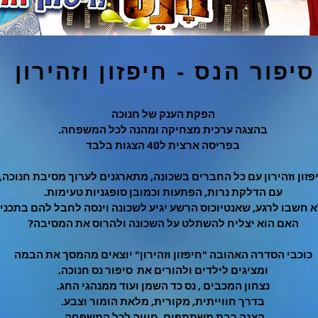
סיפור הנס - חיפזון וזהירון
הפקת הענק של חנוכה
בהצגה ערכית מצחיקה ומהנה לכל המשפחה.
בפריסה ארצית ל40 הצגות בלבד
פזון וזהירון עם כל החברים בשכונה, מתארגנים לערוך מסיבת חנוכה,
עם הדלקת נרות, הפתעות וכמובן סופגניות טעימות.
 חשבו לרגע, שאנטיוכוס הרשע יגיע לשכונה וינסה לחבל להם בתכניו
האם הוא יצליח להשתלט על השכונה ולהרוס את המסיבה?
כוכבי הסדרה האהובה "חיפזון וזהירון" יוצאים מהמסך את הבמה
ומציגים לילדים ולהורים את סיפור נס חנוכה.
נצחון המכבים , נס כד השמן ועוד ממנהגי החג.
בדרך חווייתית, מקורית, מלאת הומור וצבע.
הצגה רבת משתתפים, חוויה לכל המשפחה.