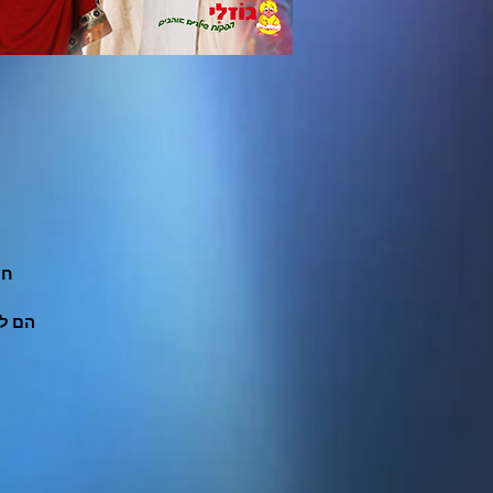
חי
הם לא