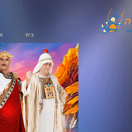
בית
או